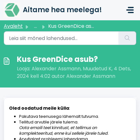
Mine põhisisu juurde
Aitame hea meelega!
Avaleht
...
Kus GreenDice asub?
Kus GreenDice asub?
Looja: Alexander Assmann, Muudetud K, 4 Dets,
2024 kell 4:02 autor Alexander Assmann
Oled oodatud meile külla
:
Pakutava teenusega lähemalt tutvuma.
Tellitud arvutile järele tulema.
Oota emaili teel kinnitust, et tellimus on
komplekteeritud, enne kui sellele järele tuled.
Arvutialast probleemi lahendama.