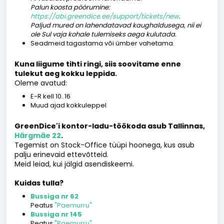
Palun koosta pöörumine:
https://abi.greendice.ee/support/tickets/new
.
Paljud mured on lahendatavad kaughaldusega, nii ei
ole Sul vaja kohale tulemiseks aega kulutada.
Seadmeid tagastama või ümber vahetama.
Kuna liigume tihti ringi, siis soovitame enne
tulekut aeg kokku leppida.
Oleme avatud:
E-R kell 10..16
Muud ajad kokkuleppel
GreenDice'i kontor-ladu-töökoda asub Tallinnas,
Härgmäe 22
.
Tegemist on Stock-Office tüüpi hoonega, kus asub
palju erinevaid ettevõtteid.
Meid leiad, kui jälgid asendiskeemi.
Kuidas tulla?
Bussiga nr 62
Peatus
"Paemurru"
Bussiga nr 145
Peatus
"Paemurru"