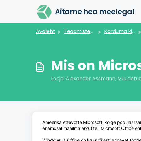
Mine põhisisu juurde
Aitame hea meelega!
Avaleht
Teadmistebaas
Korduma kippuvad küsimused
Mis on Micros
Looja: Alexander Assmann, Muudetud 
Ameerika ettevõtte Microsofti kõige populaars
enamusel maailma arvutitel. Microsoft Office eh
Windows ja Office on kaks täiesti erinevat tood