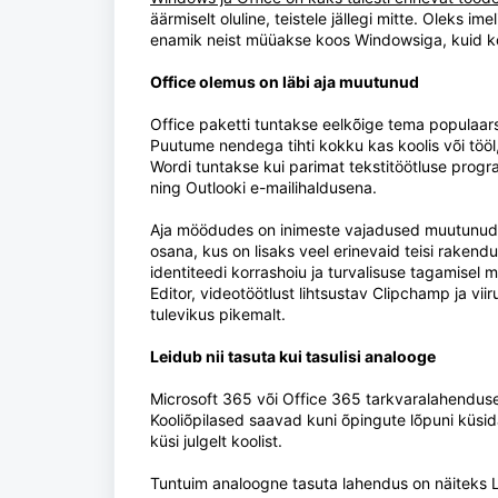
äärmiselt oluline, teistele jällegi mitte. Oleks 
enamik neist müüakse koos Windowsiga, kuid kon
Office olemus on läbi aja muutunud
Office paketti tuntakse eelkõige tema popula
Puutume nendega tihti kokku kas koolis või töö
Wordi tuntakse kui parimat tekstitöötluse progr
ning Outlooki e-mailihaldusena.
Aja möödudes on inimeste vajadused muutunud 
osana, kus on lisaks veel erinevaid teisi rakend
identiteedi korrashoiu ja turvalisuse tagamisel 
Editor, videotöötlust lihtsustav Clipchamp ja v
tulevikus pikemalt.
Leidub nii tasuta kui tasulisi analooge
Microsoft 365 või Office 365 tarkvaralahenduse
Kooliõpilased saavad kuni õpingute lõpuni küsid
küsi julgelt koolist.
Tuntuim analoogne tasuta lahendus on näiteks Lib