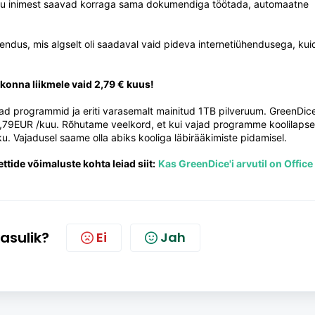
 mitu inimest saavad korraga sama dokumendiga töötada, automaatne
endus, mis algselt oli saadaval vaid pideva internetiühendusega, kui
konna liikmele vaid 2,79 € kuus!
ad programmid ja eriti varasemalt mainitud 1TB pilveruum. GreenDice
79EUR /kuu. Rõhutame veelkord, et kui vajad programme koolilapse
kku. Vajadusel saame olla abiks kooliga läbirääkimiste pidamisel.
ttide võimaluste kohta leiad siit:
Kas GreenDice'i arvutil on Office
kasulik?
Ei
Jah