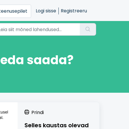
Logi sisse
Registreeru
iteenusepilet
 seda saada?
Prindi
tusel
l.
Selles kaustas olevad