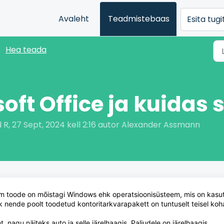
Avaleht
Teadmistebaas
Esita tug
Hea teada
oft Office ja kuidas
R, 27 Sept, 2024 kell 2:16 autor Alexander Assmann
em toode on mõistagi Windows ehk operatsioonisüsteem, mis on kasu
k nende poolt toodetud kontoritarkvarapakett on tuntuselt teisel koha
et
, nagu näiteks auto ja selle järelhaagis. Paljudele on järelhaagis