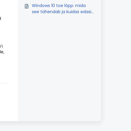
installeerida
Windows 10 toe lõpp: mida
see tähendab ja kuidas edasi
minna?
d
’i
le,