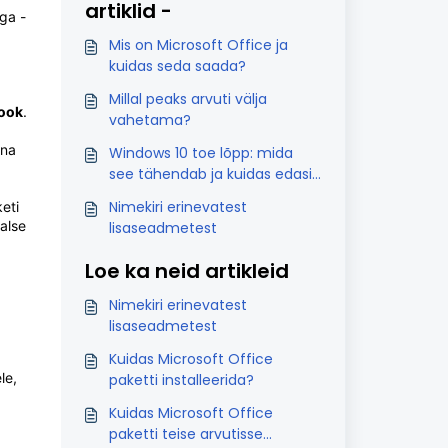
artiklid -
ega -
Mis on Microsoft Office ja
kuidas seda saada?
Millal peaks arvuti välja
look
.
vahetama?
ana
Windows 10 toe lõpp: mida
see tähendab ja kuidas edasi
minna?
Nimekiri erinevatest
eti
alse
lisaseadmetest
Loe ka neid artikleid
Nimekiri erinevatest
lisaseadmetest
Kuidas Microsoft Office
le,
paketti installeerida?
Kuidas Microsoft Office
paketti teise arvutisse