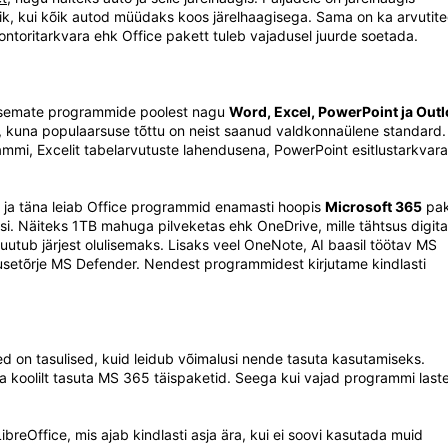
imelik, kui kõik autod müüdaks koos järelhaagisega. Sama on ka arvutit
toritarkvara ehk Office pakett tuleb vajadusel juurde soetada.
arsemate programmide poolest nagu
Word, Excel, PowerPoint ja Out
l, kuna populaarsuse tõttu on neist saanud valdkonnaülene standard.
ammi, Excelit tabelarvutuste lahendusena, PowerPoint esitlustarkvar
ja täna leiab Office programmid enamasti hoopis
Microsoft 365
pak
usi. Näiteks 1TB mahuga pilveketas ehk OneDrive, mille tähtsus digita
muutub järjest olulisemaks. Lisaks veel OneNote, AI baasil töötav MS
iirusetõrje MS Defender. Nendest programmidest kirjutame kindlasti
d on tasulised, kuid leidub võimalusi nende tasuta kasutamiseks.
a koolilt tasuta MS 365 täispaketid. Seega kui vajad programmi laste
reOffice, mis ajab kindlasti asja ära, kui ei soovi kasutada muid