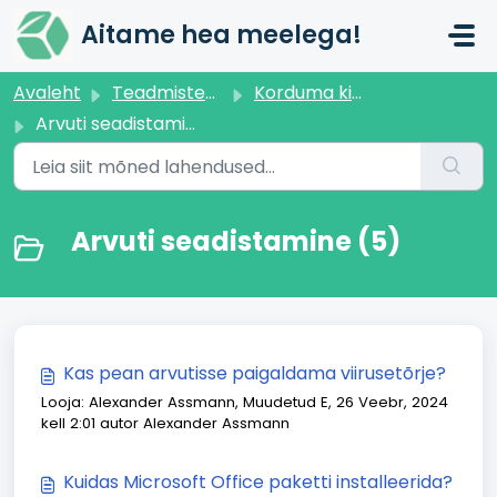
Mine põhisisu juurde
Aitame hea meelega!
Avaleht
Teadmistebaas
Korduma kippuvad küsimused
Arvuti seadistamine
Arvuti seadistamine (5)
Kas pean arvutisse paigaldama viirusetõrje?
Looja: Alexander Assmann, Muudetud E, 26 Veebr, 2024
kell 2:01 autor Alexander Assmann
Kuidas Microsoft Office paketti installeerida?